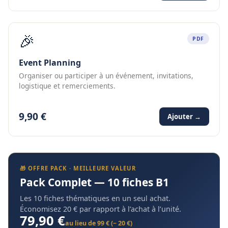
🎉
PDF
Event Planning
Organiser ou participer à un événement, invitations,
logistique et remerciements.
9,90 €
Ajouter →
🎁 OFFRE PACK · MEILLEURE VALEUR
Pack Complet — 10 fiches B1
Les 10 fiches thématiques en un seul achat.
Économisez 20 € par rapport à l’achat à l’unité.
79,90 €
au lieu de 99 € (− 20 €)