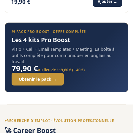
19,90 €
Ajouter →
🎁 PACK PRO BOOST · OFFRE COMPLÈTE
Les 4 kits Pro Boost
Visio + Call + Email Templates + Meeting. La boîte à
outils complète pour communiquer en anglais au
travail.
79,90 €
au lieu de 119,60 € (− 40 €)
Obtenir le pack →
RECHERCHE D’EMPLOI · ÉVOLUTION PROFESSIONNELLE
🚀 Career Boost