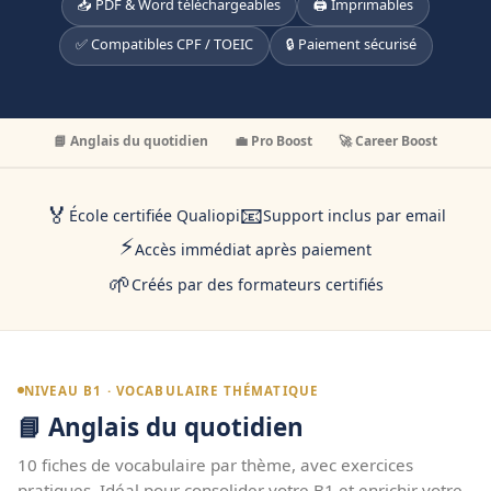
📥 PDF & Word téléchargeables
🖨️ Imprimables
✅ Compatibles CPF / TOEIC
🔒 Paiement sécurisé
📘 Anglais du quotidien
💼 Pro Boost
🚀 Career Boost
🏅
📧
École certifiée Qualiopi
Support inclus par email
⚡
Accès immédiat après paiement
🌱
Créés par des formateurs certifiés
NIVEAU B1 · VOCABULAIRE THÉMATIQUE
📘 Anglais du quotidien
10 fiches de vocabulaire par thème, avec exercices
pratiques. Idéal pour consolider votre B1 et enrichir votre