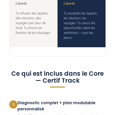
Liberté
Liberté
Tu refuses des appels,
Tu acceptes les appels,
des réunions, des
les réunions, les
voyages par peur de
voyages. Tu saisis les
l’oral. Tu choisis en
opportunités selon tes
fonction de tes blocages.
ambitions — pas tes
peurs.
Ce qui est inclus dans le Core
— Certif Track
Diagnostic complet + plan modulable
1
personnalisé