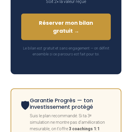
Soit 2× la valeur reçue
Réserver mon bilan
gratuit →
Le bilan est gratuit et sans engagement — on définit
ensemble si ce parcours est fait pour toi.
Garantie Progrès — ton
🛡️
investissement protégé
Suis le plan recommandé. Si ta 3ᵉ
simulation ne montre pas d’amélioration
mesurable, on t’offre
3 coachings 1:1