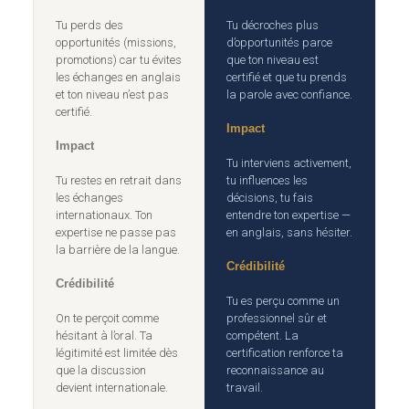
Tu perds des
Tu décroches plus
opportunités (missions,
d’opportunités parce
promotions) car tu évites
que ton niveau est
les échanges en anglais
certifié et que tu prends
et ton niveau n’est pas
la parole avec confiance.
certifié.
Impact
Impact
Tu interviens activement,
Tu restes en retrait dans
tu influences les
les échanges
décisions, tu fais
internationaux. Ton
entendre ton expertise —
expertise ne passe pas
en anglais, sans hésiter.
la barrière de la langue.
Crédibilité
Crédibilité
Tu es perçu comme un
On te perçoit comme
professionnel sûr et
hésitant à l’oral. Ta
compétent. La
légitimité est limitée dès
certification renforce ta
que la discussion
reconnaissance au
devient internationale.
travail.