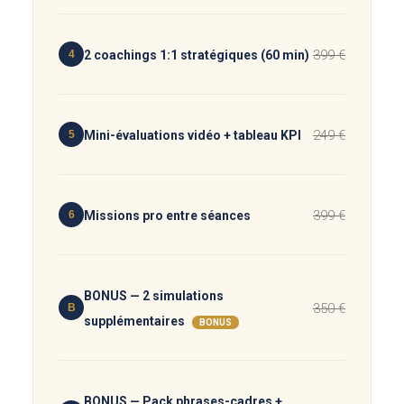
399 €
4
2 coachings 1:1 stratégiques (60 min)
249 €
5
Mini-évaluations vidéo + tableau KPI
399 €
6
Missions pro entre séances
BONUS — 2 simulations
350 €
B
supplémentaires
BONUS
BONUS — Pack phrases-cadres +