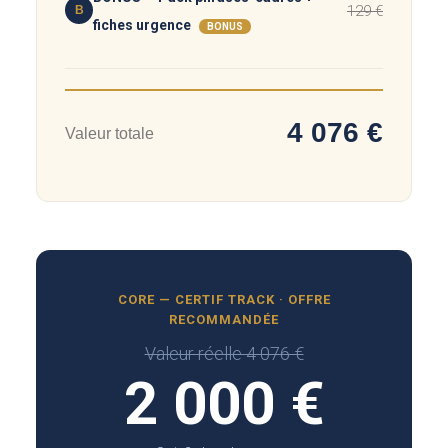
129 €
B
fiches urgence
BONUS
4 076 €
Valeur totale
CORE — CERTIF TRACK · OFFRE
RECOMMANDÉE
Valeur réelle 4 076 €
2 000 €