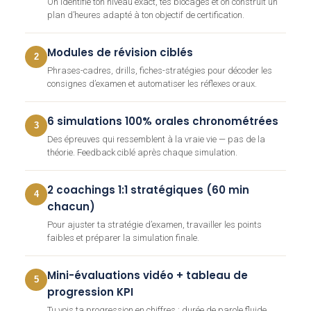
On identifie ton niveau exact, tes blocages et on construit un
plan d’heures adapté à ton objectif de certification.
Modules de révision ciblés
2
Phrases-cadres, drills, fiches-stratégies pour décoder les
consignes d’examen et automatiser les réflexes oraux.
6 simulations 100% orales chronométrées
3
Des épreuves qui ressemblent à la vraie vie — pas de la
théorie. Feedback ciblé après chaque simulation.
2 coachings 1:1 stratégiques (60 min
4
chacun)
Pour ajuster ta stratégie d’examen, travailler les points
faibles et préparer la simulation finale.
Mini-évaluations vidéo + tableau de
5
progression KPI
Tu vois ta progression en chiffres : durée de parole fluide,