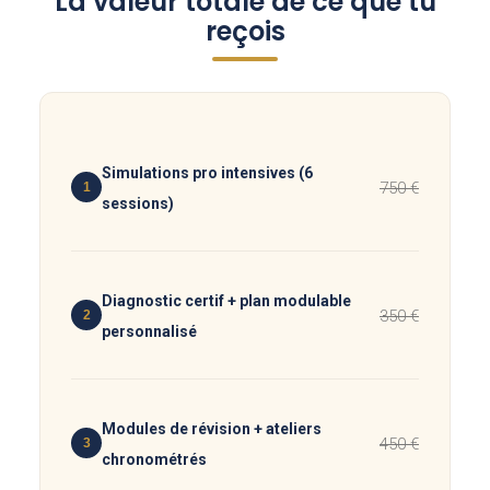
La valeur totale de ce que tu
reçois
Simulations pro intensives (6
750 €
1
sessions)
Diagnostic certif + plan modulable
350 €
2
personnalisé
Modules de révision + ateliers
450 €
3
chronométrés