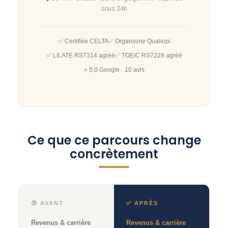
sous 24h
✅ Certifiée CELTA
✅ Organisme Qualiopi
✅ LILATE RS7314 agréé
✅ TOEIC RS7229 agréé
⭐ 5,0 Google · 10 avis
Ce que ce parcours change
concrètement
😰 AVANT
✅ APRÈS
Revenus & carrière
Revenus & carrière