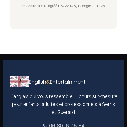
✅ Centre TOEIC agréé RS7229
⭐ 5,0 Google · 10 avis
English
&
Entertainment
L’anglais qui vous ressemble — cours sur-mesure
pour enfants, adultes et professionnels à Serris
et Guérard.
📞 06 80 16 05 84