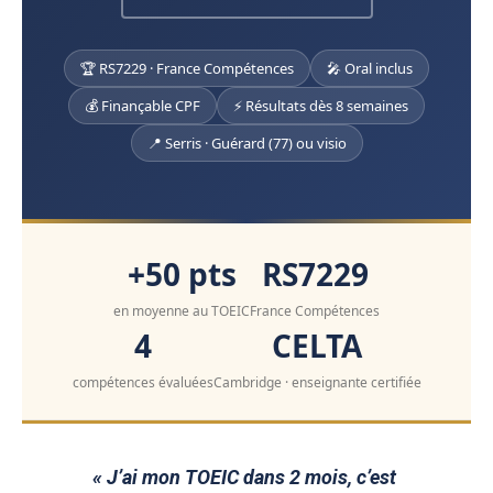
🏆 RS7229 · France Compétences
🎤 Oral inclus
💰 Finançable CPF
⚡ Résultats dès 8 semaines
📍 Serris · Guérard (77) ou visio
+50 pts
RS7229
en moyenne au TOEIC
France Compétences
4
CELTA
compétences évaluées
Cambridge · enseignante certifiée
« J’ai mon TOEIC dans 2 mois, c’est