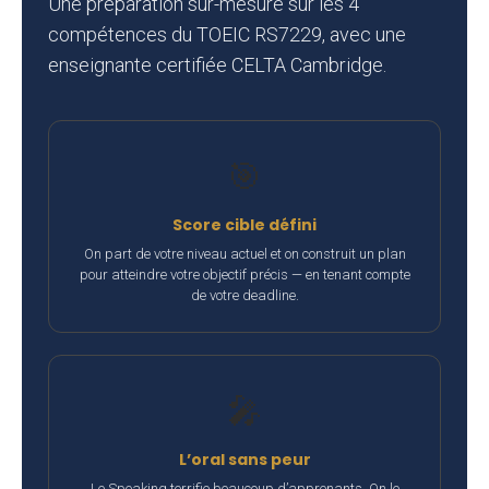
Une préparation sur-mesure sur les 4
compétences du TOEIC RS7229, avec une
enseignante certifiée CELTA Cambridge.
🎯
Score cible défini
On part de votre niveau actuel et on construit un plan
pour atteindre votre objectif précis — en tenant compte
de votre deadline.
🎤
L’oral sans peur
Le Speaking terrifie beaucoup d’apprenants. On le