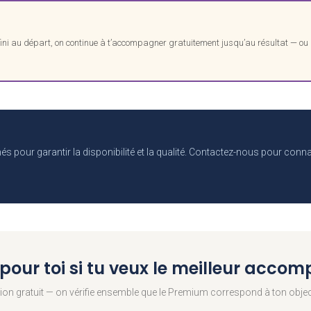
f défini au départ, on continue à t’accompagner gratuitement jusqu’au résultat — o
 garantir la disponibilité et la qualité. Contactez-nous pour connaîtr
 pour toi si tu veux le meilleur acc
ion gratuit — on vérifie ensemble que le Premium correspond à ton objecti