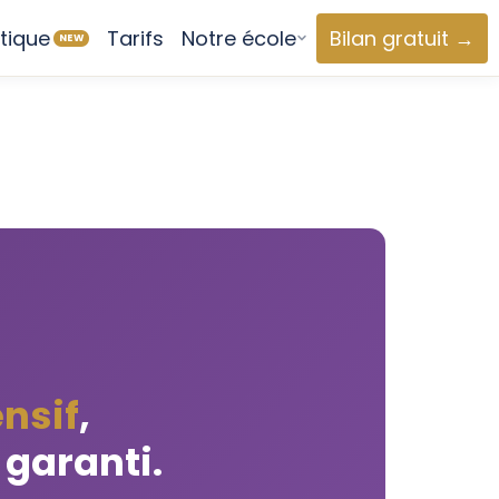
tique
Tarifs
Notre école
Bilan gratuit →
NEW
nsif
,
 garanti.