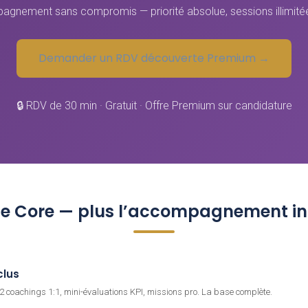
agnement sans compromis — priorité absolue, sessions illimitée
Demander un RDV découverte Premium →
🔒 RDV de 30 min · Gratuit · Offre Premium sur candidature
le Core — plus l’accompagnement in
clus
 2 coachings 1:1, mini-évaluations KPI, missions pro. La base complète.