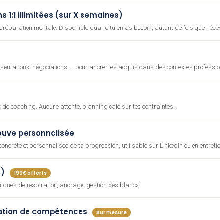
 1:1 illimitées (sur X semaines)
 préparation mentale. Disponible quand tu en as besoin, autant de fois que néce
résentations, négociations — pour ancrer les acquis dans des contextes professio
 de coaching. Aucune attente, planning calé sur tes contraintes.
euve personnalisée
ncrète et personnalisée de ta progression, utilisable sur LinkedIn ou en entretie
n)
199€ offerts
niques de respiration, ancrage, gestion des blancs.
ation de compétences
Sur mesure