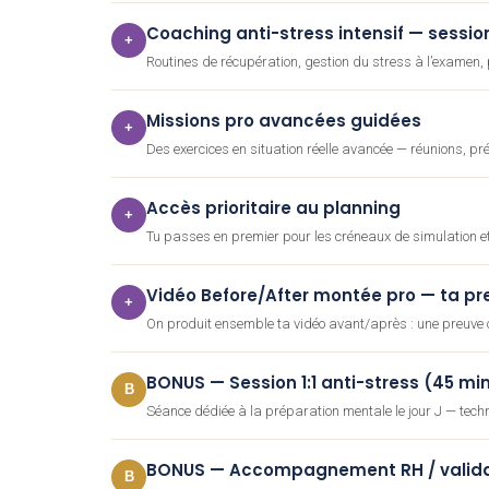
Coaching anti-stress intensif — sessions
+
Routines de récupération, gestion du stress à l’examen,
Missions pro avancées guidées
+
Des exercices en situation réelle avancée — réunions, p
Accès prioritaire au planning
+
Tu passes en premier pour les créneaux de simulation et
Vidéo Before/After montée pro — ta pr
+
On produit ensemble ta vidéo avant/après : une preuve co
BONUS — Session 1:1 anti-stress (45 mi
B
Séance dédiée à la préparation mentale le jour J — tech
BONUS — Accompagnement RH / valid
B