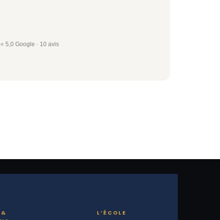
⭐ 5,0 Google · 10 avis
 &
L’ÉCOLE