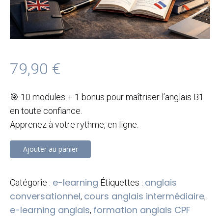
79,90
€
🎯 10 modules + 1 bonus pour maîtriser l’anglais B1
en toute confiance.
Apprenez à votre rythme, en ligne.
quantité
Ajouter au panier
de
Pack
e-learning
anglais
Catégorie :
Étiquettes :
complet
conversationnel
cours anglais intermédiaire
,
,
–
e-learning anglais
formation anglais CPF
,
10