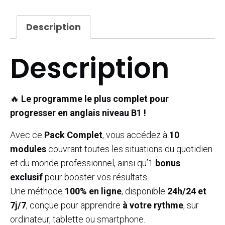
modules
Anglais
Description
B1
+
Description
bonus
exclusifs
🔥
Le programme le plus complet pour
progresser en anglais niveau B1 !
Avec ce
Pack Complet
, vous accédez à
10
modules
couvrant toutes les situations du quotidien
et du monde professionnel, ainsi qu’1
bonus
exclusif
pour booster vos résultats.
Une méthode
100% en ligne
, disponible
24h/24 et
7j/7
, conçue pour apprendre
à votre rythme
, sur
ordinateur, tablette ou smartphone.