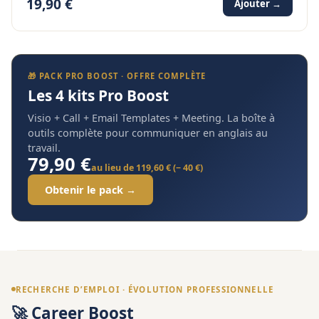
19,90 €
Ajouter →
🎁 PACK PRO BOOST · OFFRE COMPLÈTE
Les 4 kits Pro Boost
Visio + Call + Email Templates + Meeting. La boîte à
outils complète pour communiquer en anglais au
travail.
79,90 €
au lieu de 119,60 € (− 40 €)
Obtenir le pack →
RECHERCHE D’EMPLOI · ÉVOLUTION PROFESSIONNELLE
🚀 Career Boost