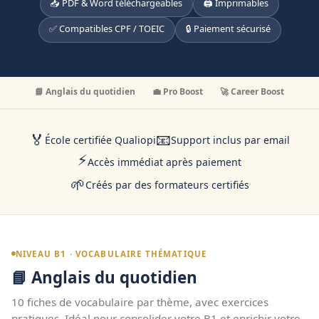
📥 PDF & Word téléchargeables
🖨️ Imprimables
✅ Compatibles CPF / TOEIC
🔒 Paiement sécurisé
📘 Anglais du quotidien
💼 Pro Boost
🚀 Career Boost
🏅
📧
École certifiée Qualiopi
Support inclus par email
⚡
Accès immédiat après paiement
🌱
Créés par des formateurs certifiés
NIVEAU B1 · VOCABULAIRE THÉMATIQUE
📘 Anglais du quotidien
10 fiches de vocabulaire par thème, avec exercices
pratiques. Idéal pour consolider votre B1 et enrichir votre