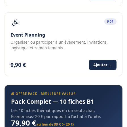
🎉
PDF
Event Planning
Organiser ou participer à un événement, invitations,
logistique et remerciements.
9,90 €
Ajouter →
🎁 OFFRE PACK · MEILLEURE VALEUR
Pack Complet — 10 fiches B1
Les 10 fiches thématiques en un seul achat.
Économisez 20 € par rapport à l’achat à l’unité.
79,90 €
au lieu de 99 € (− 20 €)