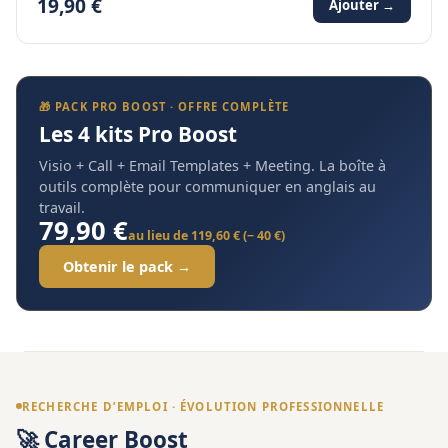
19,90 €
Ajouter →
🎁 PACK PRO BOOST · OFFRE COMPLÈTE
Les 4 kits Pro Boost
Visio + Call + Email Templates + Meeting. La boîte à
outils complète pour communiquer en anglais au
travail.
79,90 €
au lieu de 119,60 € (− 40 €)
Obtenir le pack →
RECHERCHE D’EMPLOI · ÉVOLUTION PROFESSIONNELLE
🚀 Career Boost