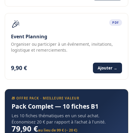
🎉
PDF
Event Planning
Organiser ou participer à un événement, invitations,
logistique et remerciements.
9,90 €
Ajouter →
🎁 OFFRE PACK · MEILLEURE VALEUR
Pack Complet — 10 fiches B1
Les 10 fiches thématiques en un seul achat.
Économisez 20 € par rapport à l’achat à l’unité.
79,90 €
au lieu de 99 € (− 20 €)