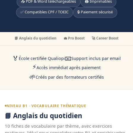
📥 PDF & Word téléchargeables
🖨️ Imprimables
✅ Compatibles CPF / TOEIC
🔒 Paiement sécurisé
📘 Anglais du quotidien
💼 Pro Boost
🚀 Career Boost
🏅
📧
École certifiée Qualiopi
Support inclus par email
⚡
Accès immédiat après paiement
🌱
Créés par des formateurs certifiés
NIVEAU B1 · VOCABULAIRE THÉMATIQUE
📘 Anglais du quotidien
10 fiches de vocabulaire par thème, avec exercices
pratiques. Idéal pour consolider votre B1 et enrichir votre