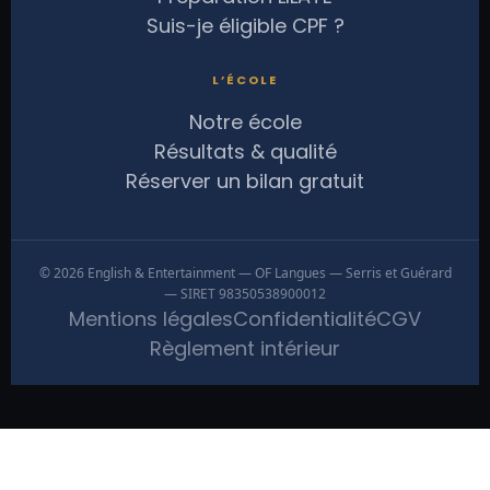
Suis-je éligible CPF ?
L’ÉCOLE
Notre école
Résultats & qualité
Réserver un bilan gratuit
© 2026 English & Entertainment — OF Langues — Serris et Guérard
— SIRET 98350538900012
Mentions légales
Confidentialité
CGV
Règlement intérieur