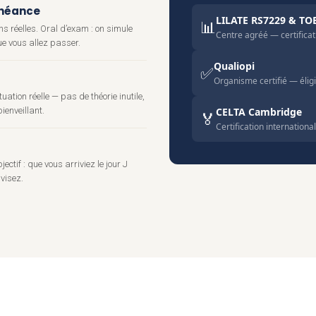
chéance
LILATE RS7229 & TO
📊
ns réelles. Oral d’exam : on simule
Centre agréé — certificat
que vous allez passer.
Qualiopi
✅
Organisme certifié — éli
tuation réelle — pas de théorie inutile,
ienveillant.
CELTA Cambridge
🏅
Certification internation
ctif : que vous arriviez le jour J
visez.