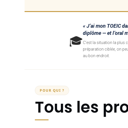
« J’ai mon TOEIC dan
diplôme — et l’oral me
🎓
C’est la situation la plu
préparation ciblée, on pe
au bon endroit.
POUR QUI ?
Tous les pro