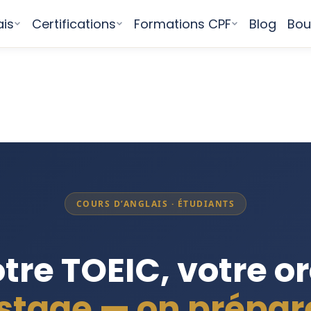
ais
Certifications
Formations CPF
Blog
Bou
COURS D’ANGLAIS · ÉTUDIANTS
tre TOEIC, votre or
 stage — on prépare