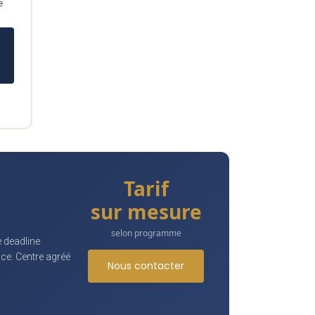
e
Tarif
sur mesure
selon programme
 deadline
nce. Centre agréé
Nous contacter