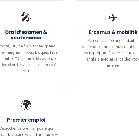
🎤
✈️
Oral d’examen &
Erasmus & mobilité
soutenance
Semestre à l’étranger, double
xposé, jury de fin d’année, grand
diplôme, échange universitaire —
al en anglais — vous bloquez face
vous prépare à vivre et étudier 
n public ? On simule les épreuves
anglais avec aisance dès votr
elles et on travaille la confiance à
arrivée.
l’oral.
🌍
Premier emploi
Décrocher ce premier poste qui
ande « bon niveau d’anglais » —