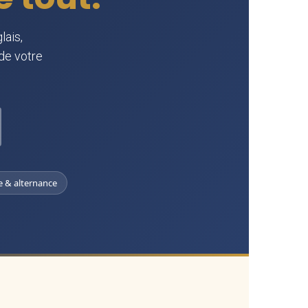
lais,
 de votre
e & alternance