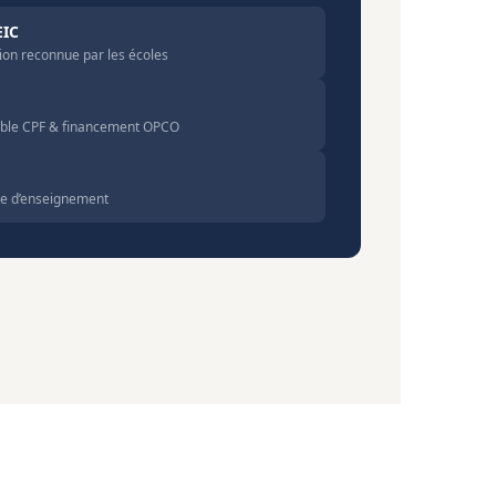
EIC
ion reconnue par les écoles
gible CPF & financement OPCO
ale d’enseignement