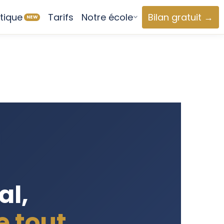
tique
Tarifs
Notre école
Bilan gratuit →
NEW
al,
 tout.