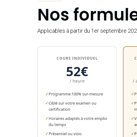
Nos formule
Applicables à partir du 1er septembre 202
COURS INDIVIDUEL
C
52€
/ heure
/ 
Programme 100% sur-mesure
P
Ciblé sur votre examen ou
P
certification
m
Horaires adaptés à votre emploi
V
du temps
a
Présentiel ou visio
P