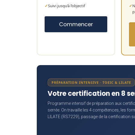
Suivi jusqu’à l’objectif
N
p
Commencer
PRÉPARATION INTENSIVE · TOEIC & LILATE
Votre certification en 8 
Programme intensif de préparation aux certifi
serrée. On travaille les 4 compétences, les for
LILATE (RS7229), passage de la certification s