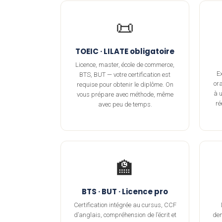
📜
TOEIC · LILATE obligatoire
Licence, master, école de commerce,
E
BTS, BUT — votre certification est
or
requise pour obtenir le diplôme. On
à u
vous prépare avec méthode, même
ré
avec peu de temps.
🏫
BTS · BUT · Licence pro
Certification intégrée au cursus, CCF
d’anglais, compréhension de l’écrit et
dem