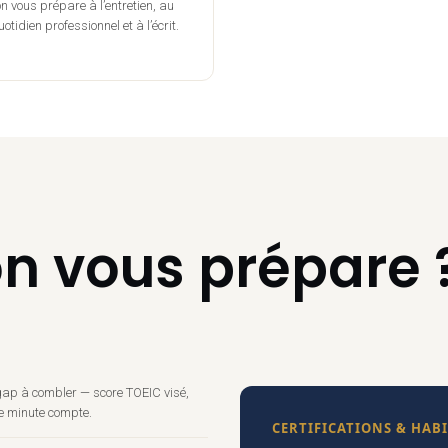
n vous prépare à l’entretien, au
otidien professionnel et à l’écrit.
 vous prépare 
e gap à combler — score TOEIC visé,
e minute compte.
CERTIFICATIONS & HAB